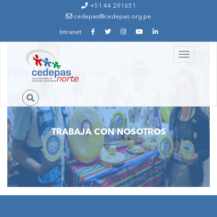
Ir al contenido principal
+51 44 291651
cedepas@cedepas.org.pe
Intranet
Toggle
navigation
TRABAJA CON NOSOTROS