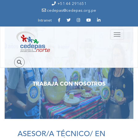
Ir al contenido principal
+51 44 291651
cedepas@cedepas.org.pe
Intranet
Toggle
navigation
TRABAJA CON NOSOTROS
ASESOR/A TÉCNICO/ EN