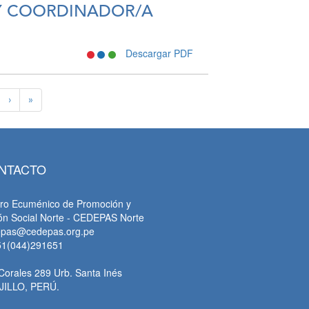
 Y COORDINADOR/A
Descargar PDF
›
»
NTACTO
ro Ecuménico de Promoción y
ón Social Norte - CEDEPAS Norte
epas@cedepas.org.pe
51(044)291651
Corales 289 Urb. Santa Inés
JILLO, PERÚ.