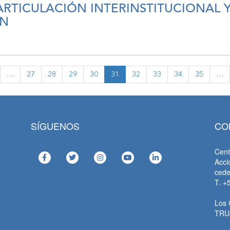
ARTICULACIÓN INTERINSTITUCIONAL
ÓN
…
27
28
29
30
31
32
33
34
35
…
SÍGUENOS
CO
Cent
Acci
ced
T. +
Los 
TRU