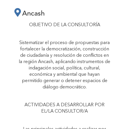
DEMOCRATIZACIÓN
Ancash
Y CONSTRUCCIÓN
OBJETIVO DE LA CONSULTORÍA
DE CIUDADANÍA
Sistematizar el proceso de propuestas para
fortalecer la democratización, construcción
EN LA REGIÓN
de ciudadanía y resolución de conflictos en
la región Ancash, aplicando instrumentos de
indagación social, política, cultural,
ANCASH DE LOS
económica y ambiental que hayan
permitido generar o detener espacios de
diálogo democrático.
ÚLTIMOS 15
ACTIVIDADES A DESARROLLAR POR
AÑOS"
EL/LA CONSULTOR/A