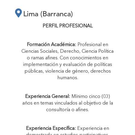
PREVENCIÓN,
Lima (Barranca)
SANCIÓN Y
PERFIL PROFESIONAL
ERRADICACIÓN DE
Formación Académica:
Profesional en
Ciencias Sociales, Derecho, Ciencia Política
LA VIOLENCIA DE
o ramas afines. Con conocimientos en
implementación y evaluación de políticas
públicas, violencia de género, derechos
GÉNERO EN LA
humanos.
PROVINCIA DE
Experiencia General:
Mínimo cinco (03)
años en temas vinculados al objetivo de la
consultoría o afines.
BARRANCA”"
Experiencia Específica:
Experiencia en