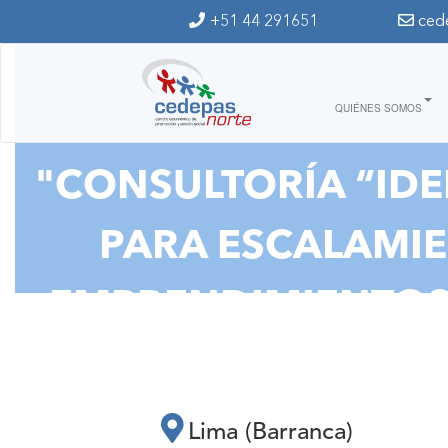
Ir al contenido principal
+51 44 291651
ced
QUIÉNES SOMOS
"CONSULTORÍA “IDE
PARA ESCALAMIE
EMPRENDIMIENTOS 
PR
Lima (Barranca)