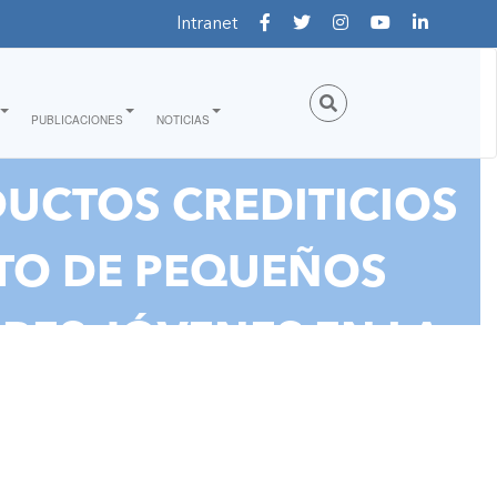
Intranet
PUBLICACIONES
NOTICIAS
DUCTOS CREDITICIOS
NTO DE PEQUEÑOS
RES JÓVENES EN LA
A”"