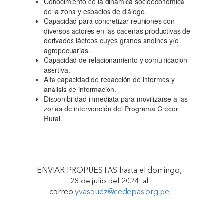
Conocimiento de la dinámica socioeconómica
ENFOQUE DE
de la zona y espacios de diálogo.
Capacidad para concretizar reuniones con
diversos actores en las cadenas productivas de
GÉNERO"
derivados lácteos cuyes granos andinos y/o
agropecuarias.
Capacidad de relacionamiento y comunicación
asertiva.
Alta capacidad de redacción de informes y
análisis de información.
Disponibilidad inmediata para movilizarse a las
zonas de intervención del Programa Crecer
Rural.
ENVIAR PROPUESTAS hasta el domingo,
28 de julio del 2024 al
correo
yvasquez@cedepas.org.pe