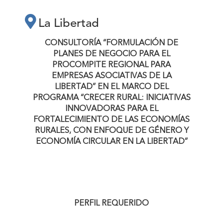
PROCOMPITE
La Libertad
REGIONAL PARA
CONSULTORÍA “FORMULACIÓN DE
PLANES DE NEGOCIO PARA EL
PROCOMPITE REGIONAL PARA
EMPRESAS
EMPRESAS ASOCIATIVAS DE LA
LIBERTAD”
EN EL MARCO DEL
ASOCIATIVAS DE
PROGRAMA “CRECER RURAL:
INICIATIVAS
INNOVADORAS PARA EL
FORTALECIMIENTO DE LAS ECONOMÍAS
LA LIBERTAD” EN
RURALES, CON ENFOQUE DE GÉNERO Y
ECONOMÍA CIRCULAR EN LA LIBERTAD”
EL MARCO DEL
PROGRAMA
PERFIL REQUERIDO
“CRECER RURAL: