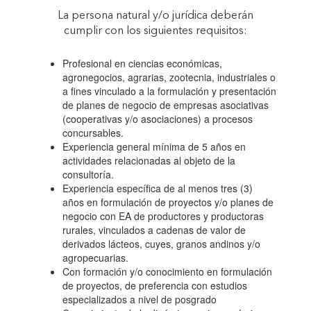
La persona natural y/o jurídica deberán
INICIATIVAS
cumplir con los siguientes requisitos:
Profesional en ciencias económicas,
INNOVADORAS
agronegocios, agrarias, zootecnia, industriales o
a fines vinculado a la formulación y presentación
de planes de negocio de empresas asociativas
PARA EL
(cooperativas y/o asociaciones) a procesos
concursables.
Experiencia general mínima de 5 años en
FORTALECIMIENTO
actividades relacionadas al objeto de la
consultoría.
Experiencia específica de al menos tres (3)
DE LAS
años en formulación de proyectos y/o planes de
negocio con EA de productores y productoras
rurales, vinculados a cadenas de valor de
ECONOMÍAS
derivados lácteos, cuyes, granos andinos y/o
agropecuarias.
Con formación y/o conocimiento en formulación
RURALES, CON
de proyectos, de preferencia con estudios
especializados a nivel de posgrado