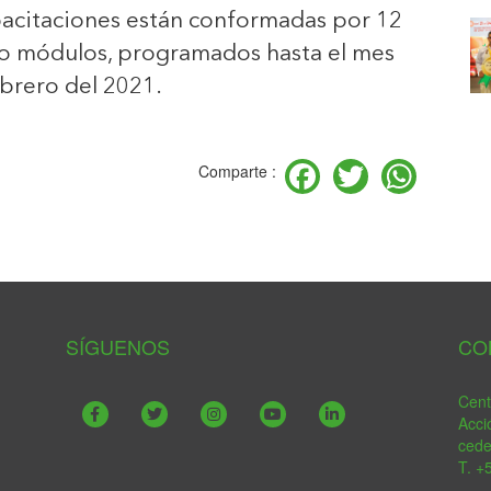
pacitaciones están conformadas por 12
tro módulos, programados hasta el mes
brero del 2021.
Facebook
Twitter
Wha
Comparte :
SÍGUENOS
CO
Cent
Acci
ced
T. +