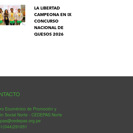
LA LIBERTAD
CAMPEONA EN IX
CONCURSO
NACIONAL DE
QUESOS 2026
tsApp
NTACTO
ro Ecuménico de Promoción y
ón Social Norte - CEDEPAS Norte
epas@cedepas.org.pe
51(044)291651