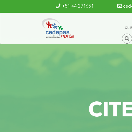
Ir al contenido principal
+51 44 291651
ced
QUI
CIT