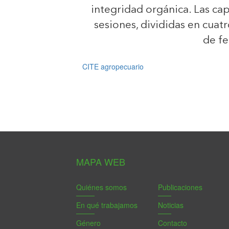
integridad orgánica. Las ca
sesiones, divididas en cua
de fe
CITE agropecuario
MAPA WEB
Quiénes somos
Publicaciones
En qué trabajamos
Noticias
Género
Contacto