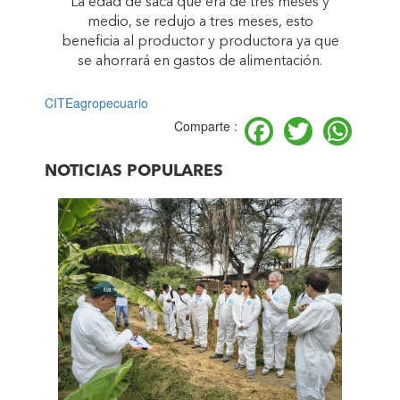
La edad de saca que era de tres meses y
medio, se redujo a tres meses, esto
beneficia al productor y productora ya que
se ahorrará en gastos de alimentación.
CITEagropecuario
Facebook
Twitter
Wh
Comparte :
NOTICIAS POPULARES