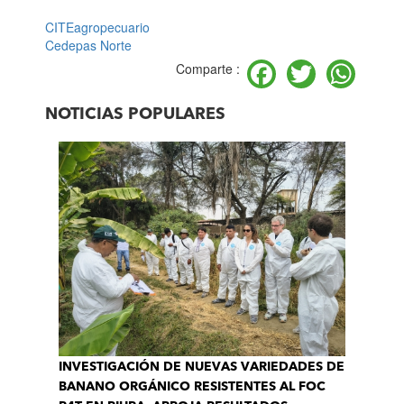
CITEagropecuario
Cedepas Norte
Facebook
Twitter
Wh
Comparte :
NOTICIAS POPULARES
INVESTIGACIÓN DE NUEVAS VARIEDADES DE
BANANO ORGÁNICO RESISTENTES AL FOC