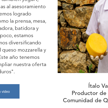
ias al asesoramiento
emos logrado
mo la prensa, mesa,
dora, batidora y
 poco, estamos
os diversificando
l queso mozzarella y
 Este año tenemos
pliar nuestra oferta
uros".
Ítalo V
n video
Productor de 
Comunidad de Qui