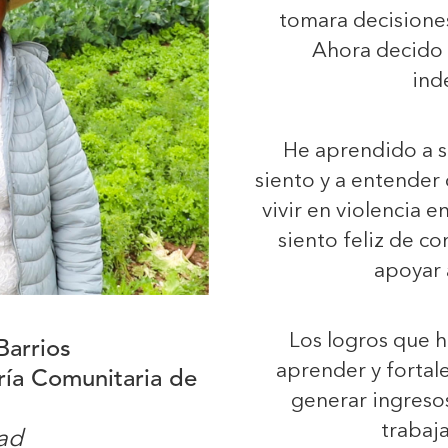
tomara decisiones
Ahora decido 
ind
He aprendido a se
siento y a entender
vivir en violencia 
siento feliz de c
apoyar 
Los logros que 
Barrios
aprender y fortal
ría Comunitaria de
generar ingreso
trabaj
tad