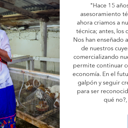
"Hace 15 años,
asesoramiento t
ahora criamos a n
técnica; antes, los
Nos han enseñado a
de nuestros cuyes
comercializando nue
permite continuar c
economía. En el fut
galpón y seguir cr
para ser reconocido
qué no?, 