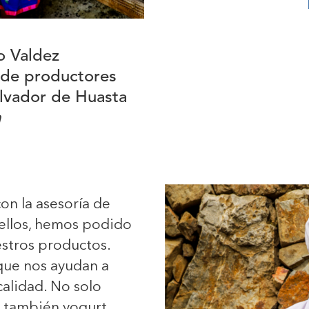
o Valdez
 de productores
alvador de Huasta
h
on la asesoría de
 ellos, hemos podido
estros productos.
ue nos ayudan a
alidad. No solo
 también yogurt,