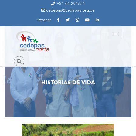
Ir al contenido principal
+51 44 291651
cedepas@cedepas.org.pe
Intranet
Toggle
navigation
HISTORIAS DE VIDA