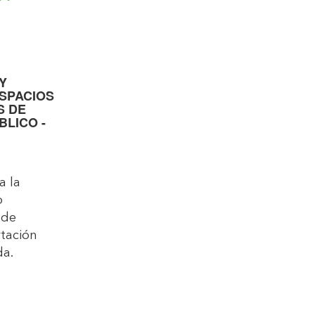
Y
ESPACIOS
S DE
LICO -
a la
o
 de
tación
da.