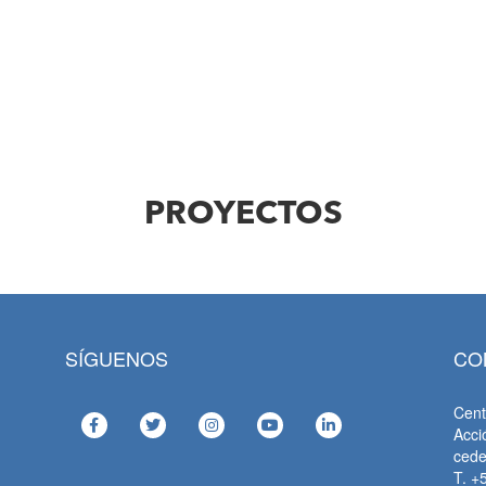
PROYECTOS
SÍGUENOS
CO
Cent
Acci
ced
T. +