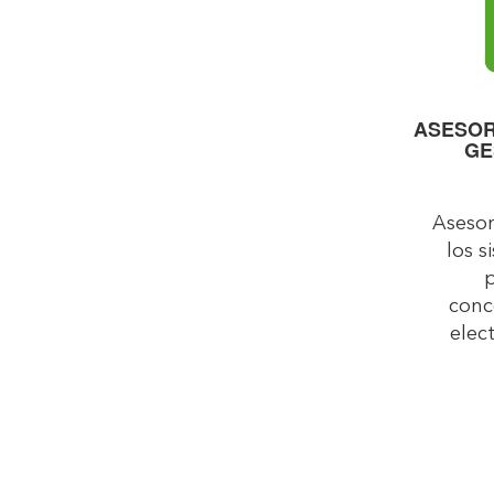
ASESOR
GE
Asesor
los 
p
conc
elec