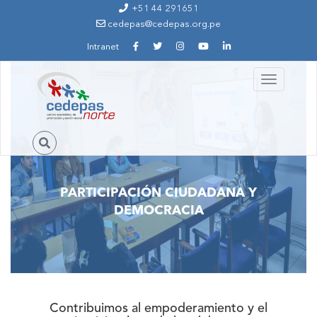
Ir al contenido principal
+51 44 291651
cedepas@cedepas.org.pe
Intranet
Toggle
navigation
PARTICIPACIÓN CIUDADANA Y
DEMOCRACIA
Contribuimos al empoderamiento y el