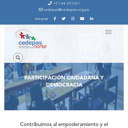
Ir al contenido principal
+51 44 291651
cedepas@cedepas.org.pe
Intranet
Toggle
navigation
PARTICIPACIÓN CIUDADANA Y
DEMOCRACIA
Contribuimos al empoderamiento y el