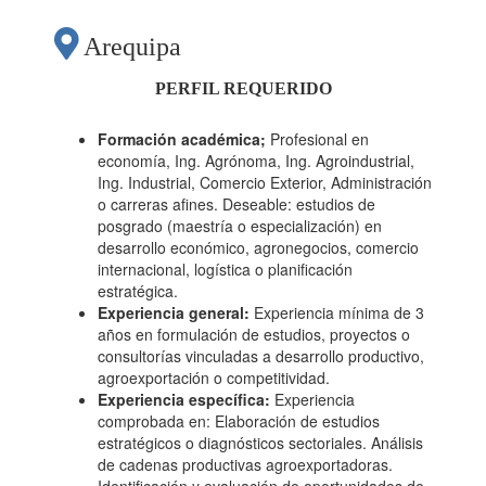
COMERCIAL
Arequipa
ORIENTADO A LA
PERFIL REQUERIDO
RECONVERSIÓN
Formación académica;
Profesional en
economía, Ing. Agrónoma, Ing. Agroindustrial,
Ing. Industrial, Comercio Exterior, Administración
AGRÍCOLA
o carreras afines. Deseable: estudios de
posgrado (maestría o especialización) en
desarrollo económico, agronegocios, comercio
ORGÁNICA Y LA
internacional, logística o planificación
estratégica.
Experiencia general:
Experiencia mínima de 3
IDENTIFICACIÓN DE
años en formulación de estudios, proyectos o
consultorías vinculadas a desarrollo productivo,
agroexportación o competitividad.
CADENAS CON
Experiencia específica:
Experiencia
comprobada en: Elaboración de estudios
estratégicos o diagnósticos sectoriales. Análisis
POTENCIAL
de cadenas productivas agroexportadoras.