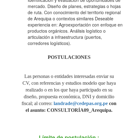
Identificación y evaluación de oportunidades de
mercado. Diseño de planes, estrategias o hojas
EXPORTADOR VÍA
de ruta. Con conocimiento del territorio regional
de Arequipa o contextos similares Deseable
experiencia en: Agroexportación con enfoque en
“MEGAPUERTO DE
productos orgánicos. Análisis logístico o
articulación a infraestructura (puertos,
corredores logísticos).
LAS AMÉRICAS
POSTULACIONES
CORÍO"
Las personas o entidades interesadas enviar su
CV, con referencias y estudios modelo que haya
realizado o en los que haya participado en su
diseño, propuesta económica, DNI y domicilio
fiscal; al correo:
landrade@cedepas.org.pe
con
el asunto: CONSULTORÍA09_Arequipa.
Límite de postulación :