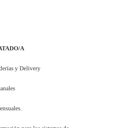
ATADO/A
derías y Delivery
manales
ensuales.