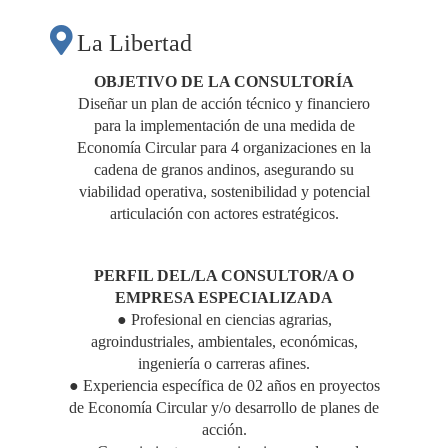
ECONOMÍA
La Libertad
CIRCULAR PARA LA
OBJETIVO DE LA CONSULTORÍA
Diseñar un plan de acción técnico y financiero
para la implementación de una medida de
CADENA
Economía Circular para 4 organizaciones en la
cadena de granos andinos, asegurando su
PRODUCTIVA DE
viabilidad operativa, sostenibilidad y potencial
articulación con actores estratégicos.
GRANOS ANDINOS"
PERFIL DEL/LA CONSULTOR/A O
EMPRESA ESPECIALIZADA
● Profesional en ciencias agrarias,
agroindustriales, ambientales, económicas,
ingeniería o carreras afines.
● Experiencia específica de 02 años en proyectos
de Economía Circular y/o desarrollo de planes de
acción.