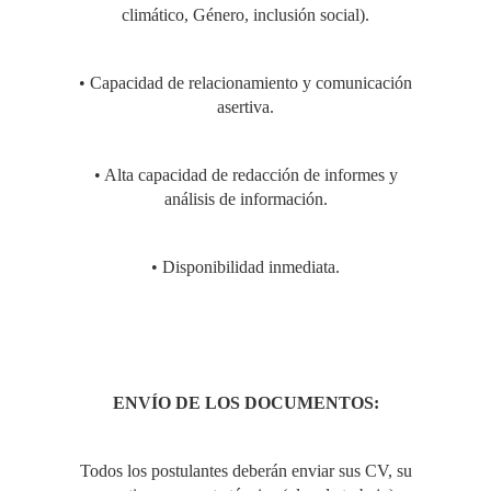
climático, Género, inclusión social).
DE LAS ECONOMÍAS
• Capacidad de relacionamiento y comunicación
RURALES, CON
asertiva.
ENFOQUE DE
• Alta capacidad de redacción de informes y
análisis de información.
GÉNERO Y
• Disponibilidad inmediata.
ECONOMÍA
CIRCULAR EN LA
ENVÍO DE LOS DOCUMENTOS:
LIBERTAD”"
Todos los postulantes deberán enviar sus CV, su