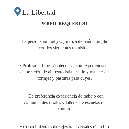
ALIMENTACIÓN EN
La Libertad
CUYES, EN EL
PERFIL REQUERIDO:
MARCO DEL
La persona natural y/o jurídica deberán cumplir
con los siguientes requisitos:
PROGRAMA
• Profesional Ing. Zootecnista, con experiencia en
“INICIATIVAS
elaboración de alimento balanceado y manejo de
forrajes y pasturas para cuyes.
INNOVADORAS
• De preferencia experiencia de trabajo con
comunidades rurales y talleres de escuelas de
PARA EL
campo.
FORTALECIMIENTO
• Conocimiento sobre ejes transversales (Cambio