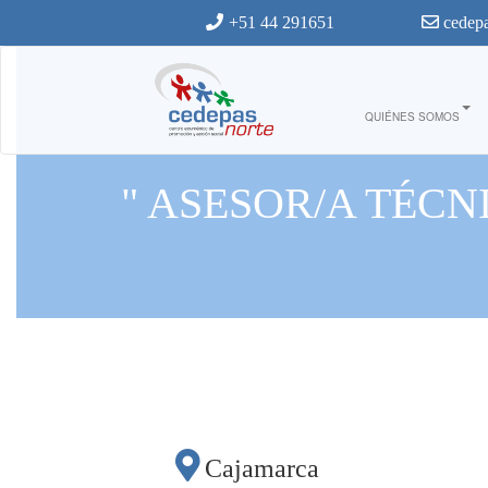
Ir al contenido principal
+51 44 291651
cedepa
QUIÉNES SOMOS
" ASESOR/A TÉC
Cajamarca