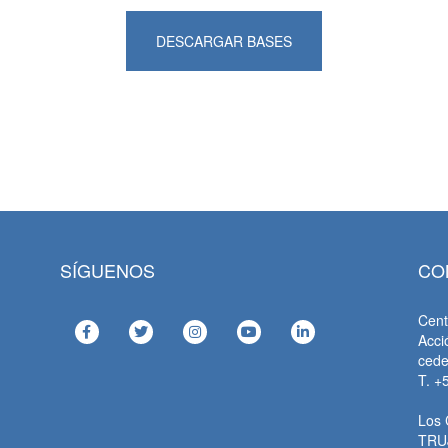
DESCARGAR BASES
SÍGUENOS
CO
Cent
Acci
ced
T. +
Los 
TRU