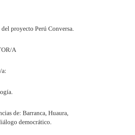
E del proyecto Perú Conversa.
TOR/A
/a:
ogía.
ncias de: Barranca, Huaura,
diálogo democrático.