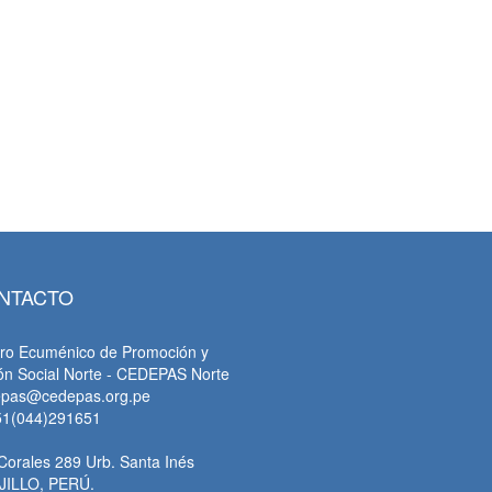
NTACTO
ro Ecuménico de Promoción y
ón Social Norte - CEDEPAS Norte
epas@cedepas.org.pe
51(044)291651
Corales 289 Urb. Santa Inés
JILLO, PERÚ.