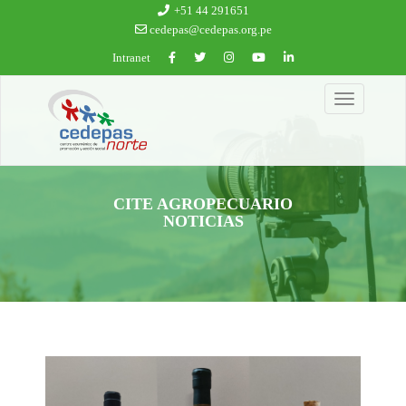
Ir al contenido principal
+51 44 291651
cedepas@cedepas.org.pe
Intranet
Toggle
navigation
CITE AGROPECUARIO
NOTICIAS