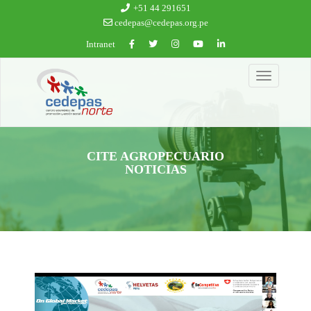
Ir al contenido principal
+51 44 291651
cedepas@cedepas.org.pe
Intranet
Toggle
navigation
CITE AGROPECUARIO
NOTICIAS