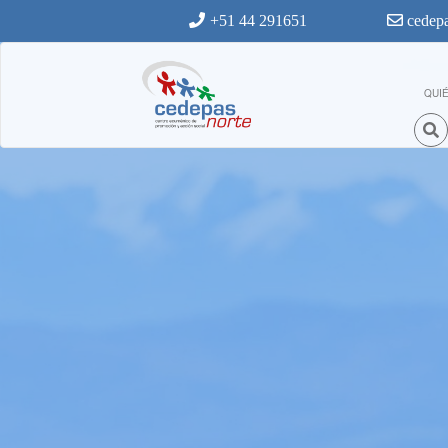
Ir al contenido principal
+51 44 291651
cedepa
QUI