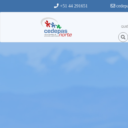
Ir al contenido principal
+51 44 291651
cedepa
QUI