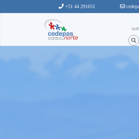
Ir al contenido principal
+51 44 291651
cedepa
QUI