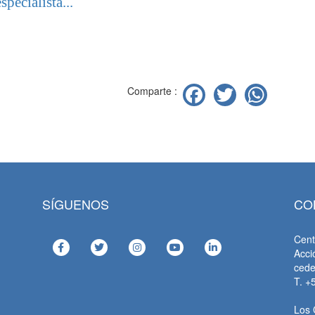
especialista...
Facebook
Twitter
Wha
Comparte :
SÍGUENOS
CO
Cent
Acci
ced
T. +
Los 