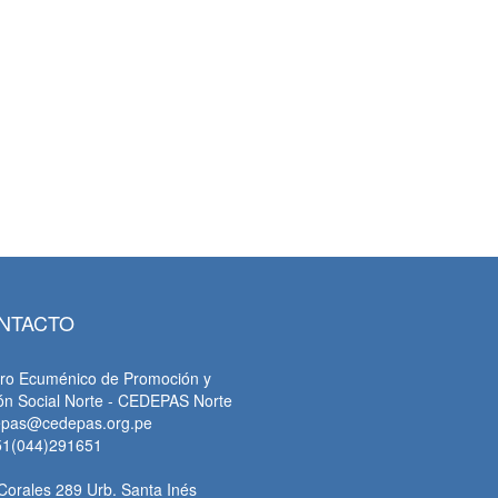
tsApp
NTACTO
ro Ecuménico de Promoción y
ón Social Norte - CEDEPAS Norte
epas@cedepas.org.pe
51(044)291651
Corales 289 Urb. Santa Inés