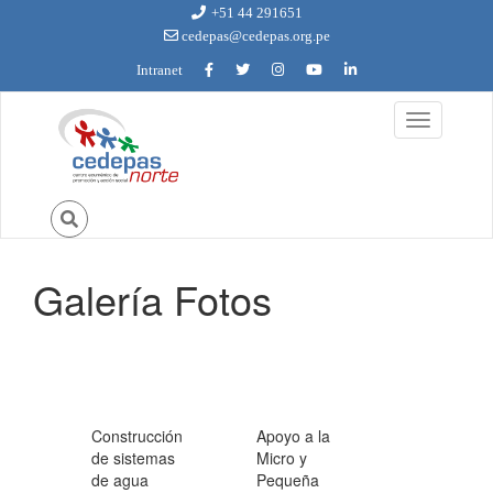
Ir al contenido principal
+51 44 291651
cedepas@cedepas.org.pe
Intranet
Toggle
navigation
Galería Fotos
Usted está aquí
Construcción
Apoyo a la
de sistemas
Micro y
de agua
Pequeña