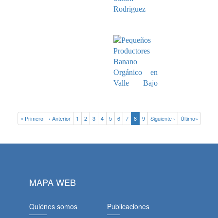
« Primero
‹ Anterior
1
2
3
4
5
6
7
8
9
Siguiente ›
Último»
MAPA WEB
Quiénes somos
Publicaciones