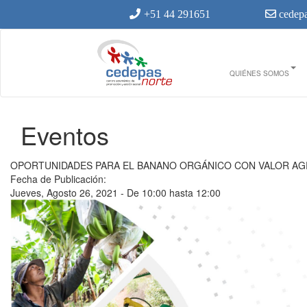
Ir al contenido principal
+51 44 291651
cedepa
QUIÉNES SOMOS
Eventos
Usted está aquí
OPORTUNIDADES PARA EL BANANO ORGÁNICO CON VALOR A
Fecha de Publicación:
Jueves, Agosto 26, 2021 -
De
10:00
hasta
12:00