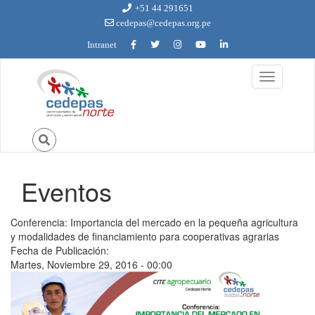
Ir al contenido principal
+51 44 291651
cedepas@cedepas.org.pe
Intranet
Toggle
navigation
Eventos
Usted está aquí
Conferencia: Importancia del mercado en la pequeña agricultura
y modalidades de financiamiento para cooperativas agrarias
Fecha de Publicación:
Martes, Noviembre 29, 2016 - 00:00