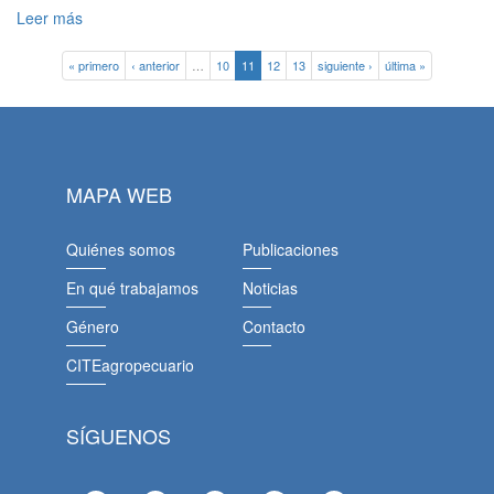
Leer más
« primero
‹ anterior
…
10
11
12
13
siguiente ›
última »
MAPA WEB
Quiénes somos
Publicaciones
En qué trabajamos
Noticias
Género
Contacto
CITEagropecuario
SÍGUENOS