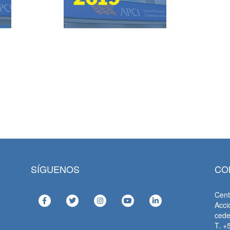
SÍGUENOS
CO
Cent
Acci
ced
T. +