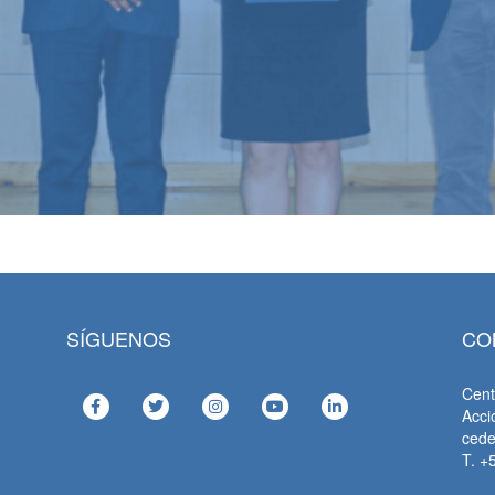
SÍGUENOS
CO
Cent
Acci
ced
T. +