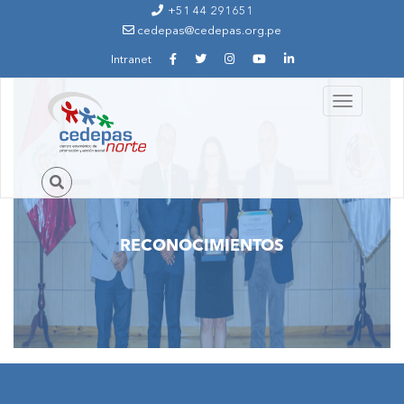
Ir al contenido principal
+51 44 291651
cedepas@cedepas.org.pe
Intranet
Toggle
navigation
RECONOCIMIENTOS