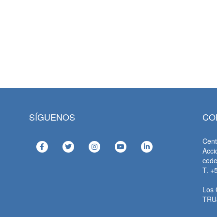
SÍGUENOS
CO
Cent
Acci
ced
T. +
Los 
TRU