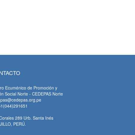
NTACTO
ro Ecuménico de Promoción y
ón Social Norte - CEDEPAS Norte
epas@cedepas.org.pe
51(044)291651
Corales 289 Urb. Santa Inés
JILLO, PERÚ.