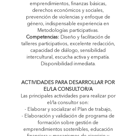
emprendimientos, finanzas básicas,
derechos económicos y sociales,
DEFENSA DE
prevención de violencias y enfoque de
género, indispensable experiencia en
Metodologías participativas.
DERECHOS CON
Competencias:
Diseño y facilitación de
talleres participativos, excelente redacción,
ENFOQUE DE
capacidad de diálogo, sensibilidad
intercultural, escucha activa y empatía.
Disponibilidad inmediata.
GÉNERO EN LA
ACTIVIDADES PARA DESARROLLAR POR
PROVINCIA DE
EL/LA CONSULTOR/A
Las principales actividades para realizar por
el/la consultor son:
BARRANCA –
- Elaborar y socializar el Plan de trabajo,
- Elaboración y validación de programa de
REGIÓN LIMA"
formación sobre gestión de
emprendimientos sostenibles, educación