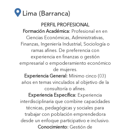
SOBRE GESTIÓN
Lima (Barranca)
DE
PERFIL PROFESIONAL
Formación Académica:
Profesional en en
EMPRENDIMIENTOS
Ciencias Económicas, Administrativas,
Finanzas, Ingeniería Industrial, Sociología o
ramas afines. De preferencia con
SOSTENIBLES,
experiencia en finanzas o gestión
empresarial o empoderamiento económico
de mujeres.
EDUCACIÓN
Experiencia General:
Mínimo cinco (03)
años en temas vinculados al objetivo de la
consultoría o afines.
FINANCIERA Y
Experiencia Específica:
Experiencia
interdisciplinaria que combine capacidades
MECANISMOS DE
técnicas, pedagógicas y sociales para
trabajar con población emprendedora
desde un enfoque participativo e inclusivo.
EJERCICIO Y
Conocimiento:
Gestión de