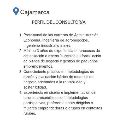
DE LA REGIÓN
Cajamarca
CAJAMARCA EN EL
PERFIL DEL CONSULTOR/A
Profesional de las carreras de Administración,
MARCO DEL
Economía, Ingeniería de agronegocios,
Ingeniería industrial o afines.
Mínimo 3 años de experiencia en procesos de
PROYECTO
capacitación o asesoría técnica en formulación
de planes de negocio y gestión de pequeños
IMPACTO JOVEN"
emprendimientos.
Conocimiento práctico en metodologías de
diseño y evaluación básica de modelos de
negocio orientados a la rentabilidad y
sostenibilidad.
Experiencia en diseño e implementación de
talleres presenciales con metodologías
participativas, preferentemente dirigidos a
mujeres emprendedoras o grupos en contextos
rurales.