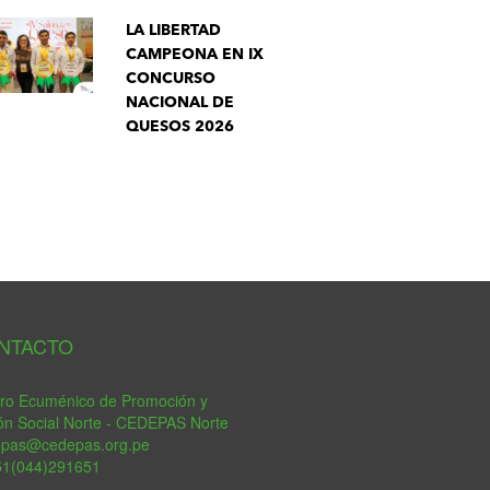
LA LIBERTAD
CAMPEONA EN IX
CONCURSO
NACIONAL DE
QUESOS 2026
tsApp
NTACTO
ro Ecuménico de Promoción y
ón Social Norte - CEDEPAS Norte
epas@cedepas.org.pe
51(044)291651