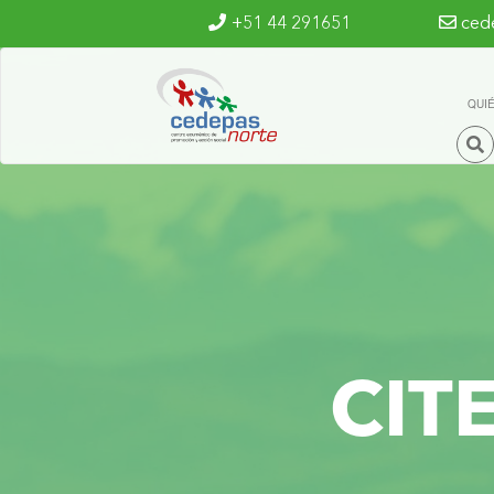
Ir al contenido principal
+51 44 291651
ced
QUI
CIT