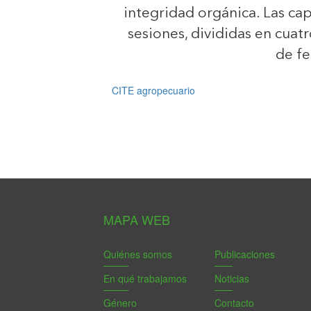
integridad orgánica. Las ca
sesiones, divididas en cua
de fe
CITE agropecuario
MAPA WEB
Quiénes somos
Publicaciones
En qué trabajamos
Noticias
Género
Contacto