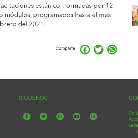
pacitaciones están conformadas por 12
tro módulos, programados hasta el mes
brero del 2021.
Facebook
Twitter
Wha
Comparte :
SÍGUENOS
CO
Cent
Acci
ced
T. +