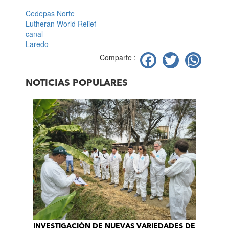
Cedepas Norte
Lutheran World Relief
canal
Laredo
Facebook
Twitter
Wh
Comparte :
NOTICIAS POPULARES
INVESTIGACIÓN DE NUEVAS VARIEDADES DE