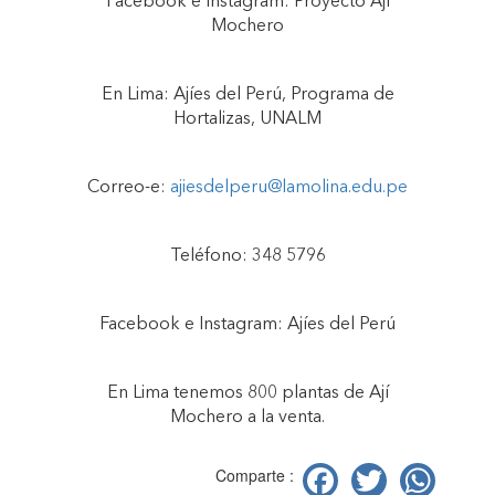
Facebook e Instagram: Proyecto Ají
Mochero
En Lima: Ajíes del Perú, Programa de
Hortalizas, UNALM
Correo-e:
ajiesdelperu@lamolina.edu.pe
Teléfono: 348 5796
Facebook e Instagram: Ajíes del Perú
En Lima tenemos 800 plantas de Ají
Mochero a la venta.
Facebook
Twitter
Wh
Comparte :