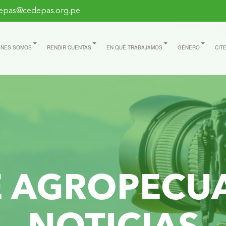
epas@cedepas.org.pe
ÉNES SOMOS
RENDIR CUENTAS
EN QUÉ TRABAJAMOS
GÉNERO
CIT
E AGROPECU