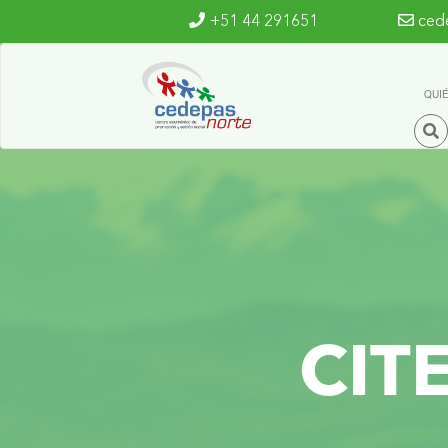
Ir al contenido principal
+51 44 291651
ced
QUI
CIT