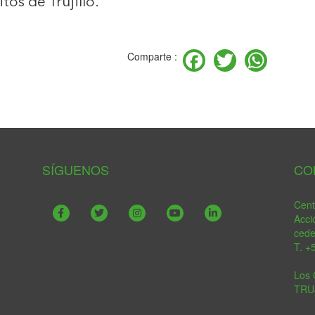
itos de Trujillo.
Facebook
Twitter
Wha
Comparte :
SÍGUENOS
CO
Cent
Acci
ced
T. +
Los 
TRU