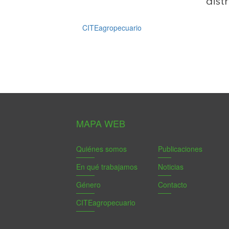
distr
CITEagropecuario
MAPA WEB
Quiénes somos
Publicaciones
En qué trabajamos
Noticias
Género
Contacto
CITEagropecuario