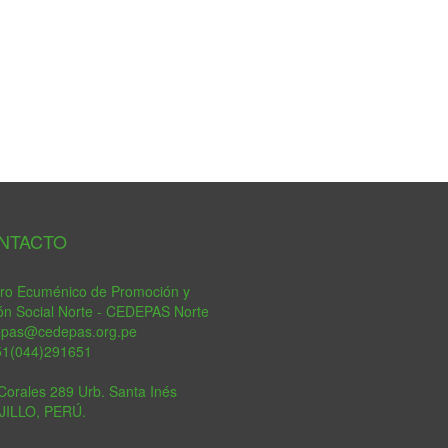
tsApp
NTACTO
ro Ecuménico de Promoción y
ón Social Norte - CEDEPAS Norte
epas@cedepas.org.pe
51(044)291651
Corales 289 Urb. Santa Inés
JILLO, PERÚ.