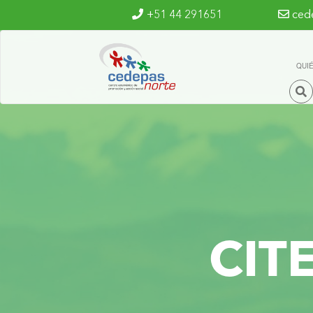
Ir al contenido principal
+51 44 291651
ced
QUI
CIT