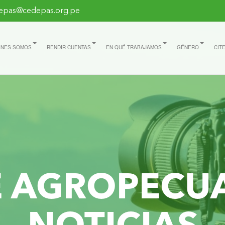
epas@cedepas.org.pe
ÉNES SOMOS
RENDIR CUENTAS
EN QUÉ TRABAJAMOS
GÉNERO
CIT
E AGROPECU