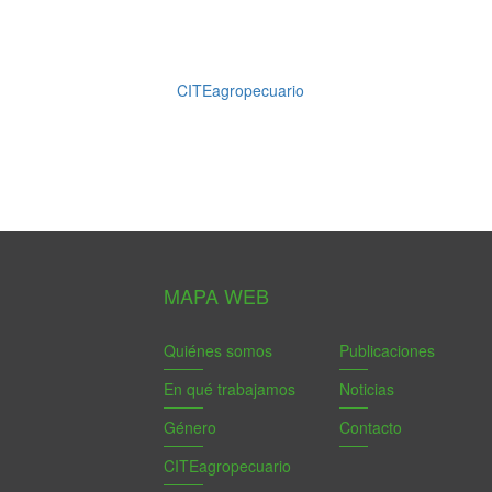
CITEagropecuario
MAPA WEB
Quiénes somos
Publicaciones
En qué trabajamos
Noticias
Género
Contacto
CITEagropecuario