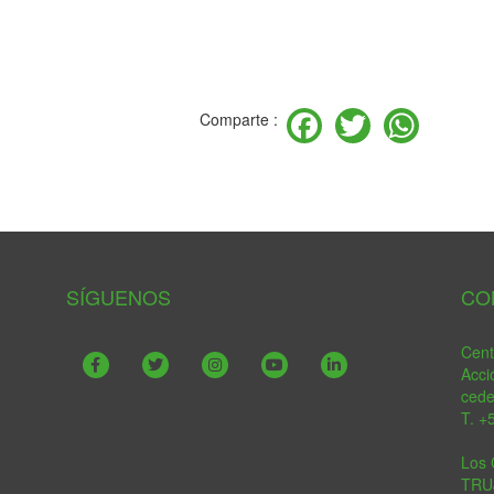
Facebook
Twitter
Wha
Comparte :
SÍGUENOS
CO
Cent
Acci
ced
T. +
Los 
TRU