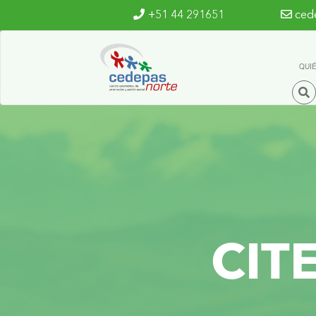
Ir al contenido principal
+51 44 291651
ced
QUI
CIT