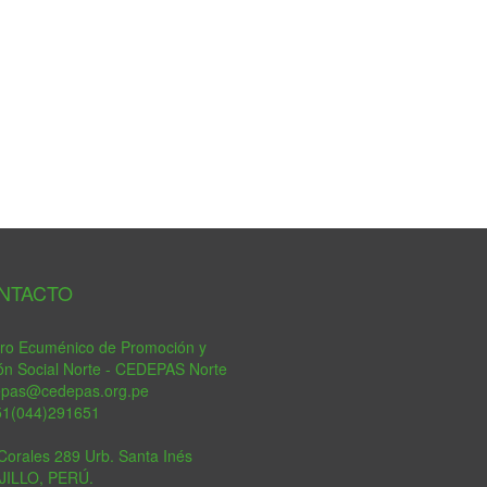
tsApp
NTACTO
ro Ecuménico de Promoción y
ón Social Norte - CEDEPAS Norte
epas@cedepas.org.pe
51(044)291651
Corales 289 Urb. Santa Inés
JILLO, PERÚ.