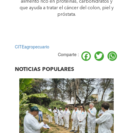
alimento rico en proteínas, carbohidratos y
que ayuda a tratar el cáncer del colon, piel y
próstata.
CITEagropecuario
Facebook
Twitter
Wh
Comparte :
NOTICIAS POPULARES