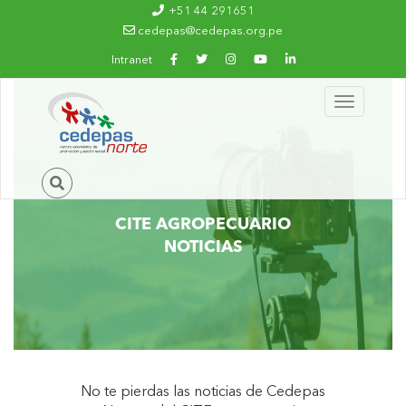
Ir al contenido principal
+51 44 291651
cedepas@cedepas.org.pe
Intranet
Toggle
navigation
CITE AGROPECUARIO
NOTICIAS
No te pierdas las noticias de Cedepas