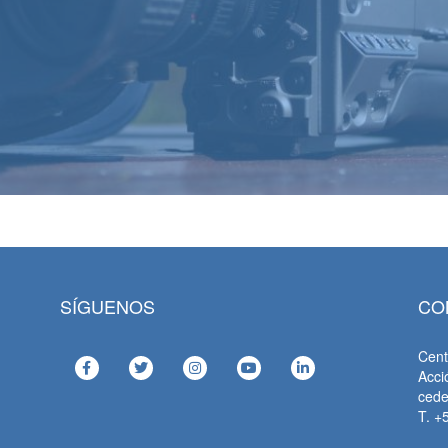
SÍGUENOS
CO
Cent
Acci
ced
T. +