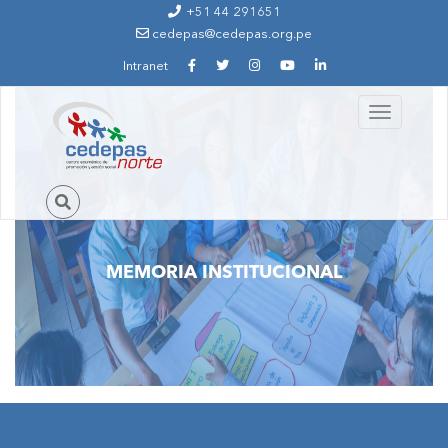
Ir al contenido principal
+51 44 291651
cedepas@cedepas.org.pe
Intranet
Toggle
navigation
MEMORIA INSTITUCIONAL