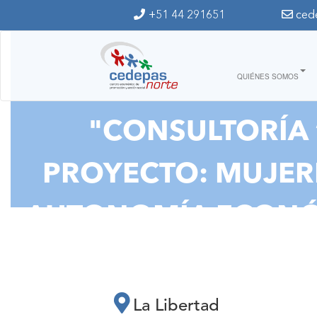
Ir al contenido principal
+51 44 291651
ced
QUIÉNES SOMOS
"CONSULTORÍA 
PROYECTO: MUJER
AUTONOMÍA ECONÓMI
La Libertad