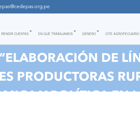
epas@cedepas.org.pe
RENDIR CUENTAS
EN QUÉ TRABAJAMOS
GÉNERO
CITE AGROPECUARIO
“ELABORACIÓN DE LÍN
ES PRODUCTORAS RU
CA Y POLÍTICA EN L
PERÚ”"