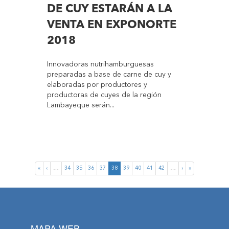
DE CUY ESTARÁN A LA
VENTA EN EXPONORTE
2018
Innovadoras nutrihamburguesas
preparadas a base de carne de cuy y
elaboradas por productores y
productoras de cuyes de la región
Lambayeque serán...
«
‹
…
34
35
36
37
38
39
40
41
42
…
›
»
MAPA WEB