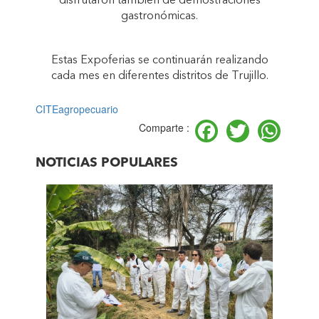
disfrutaron también de demostraciones
gastronómicas.
Estas Expoferias se continuarán realizando
cada mes en diferentes distritos de Trujillo.
CITEagropecuario
Facebook
Twitter
Wh
Comparte :
NOTICIAS POPULARES