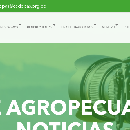
epas@cedepas.org.pe
ÉNES SOMOS
RENDIR CUENTAS
EN QUÉ TRABAJAMOS
GÉNERO
CIT
E AGROPECU