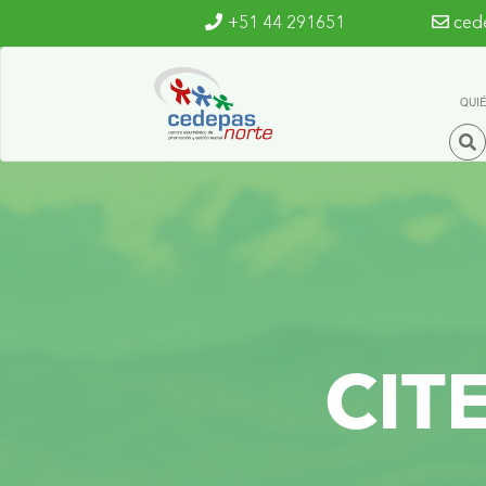
Ir al contenido principal
+51 44 291651
ced
QUI
CIT