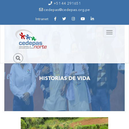
Ir al contenido principal
+51 44 291651
cedepas@cedepas.org.pe
Intranet
Toggle
navigation
HISTORIAS DE VIDA